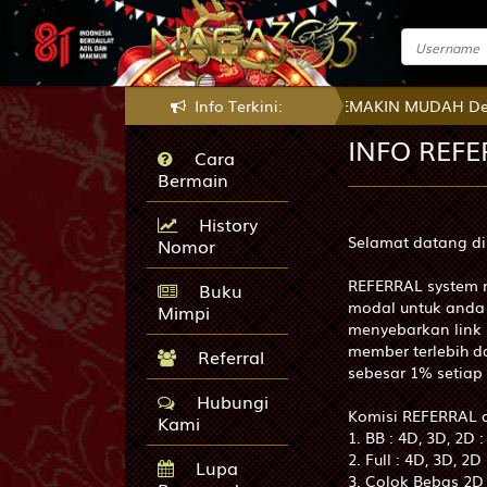
-1.00
HDP
1.00
1.07
Odds
-1.23
PLAY
n sistem DEPOSIT YANG SEMAKIN MUDAH Dengan FITUR Terbaru, Dep
Info Terkini:
Nottingh... vs
i
Leeds Un...
INFO REFE
22/08 22:00PM
Cara
Bermain
Nottingham
H
Forest
History
W
Leeds United
Selamat datang d
Nomor
0.25
HDP
-0.25
1.00
Odds
-1.13
REFERRAL system 
Buku
modal untuk anda
Mimpi
PLAY
menyebarkan link 
member terlebih 
Referral
Udinese vs
sebesar 1% setiap
Como
i
22/08
Hubungi
23:30PM
Komisi REFERRAL a
Kami
1. BB : 4D, 3D, 2D 
H
Udinese
2. Full : 4D, 3D, 2D
Lupa
3. Colok Bebas 2D
W
Como