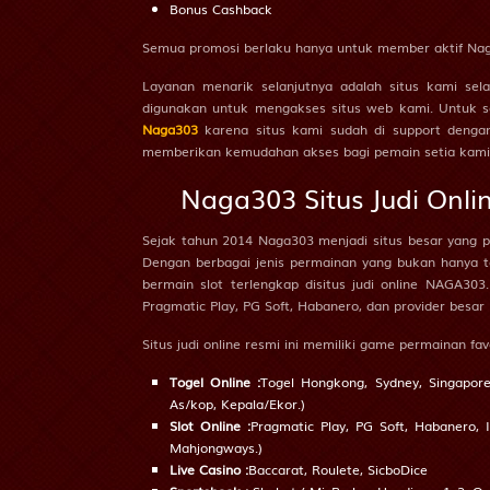
Bonus Cashback
-2.00
HDP
2.00
1.03
Odds
-1.16
Semua promosi berlaku hanya untuk member aktif Naga
PLAY
Layanan menarik selanjutnya adalah situs kami sela
digunakan untuk mengakses situs web kami. Untuk s
Racing S... vs
Naga303
karena situs kami sudah di support dengan
i
Villarre...
memberikan kemudahan akses bagi pemain setia kami
16/08 22:00PM
Naga303 Situs Judi Onli
Racing
H
Santander
Sejak tahun 2014 Naga303 menjadi situs besar yang pa
W
Villarreal
Dengan berbagai jenis permainan yang bukan hanya t
bermain slot terlengkap disitus judi online NAGA30
0.50
HDP
-0.50
-1.31
Odds
-1.13
Pragmatic Play, PG Soft, Habanero, dan provider besar 
PLAY
Situs judi online resmi ini memiliki game permainan favo
Parma Ca... vs
Togel Online :
Togel Hongkong, Sydney, Singapore
i
Cagliari
23/08 01:45AM
As/kop, Kepala/Ekor.)
Slot Online :
Pragmatic Play, PG Soft, Habanero, 
H
Parma Calcio
Mahjongways.)
Live Casino :
Baccarat, Roulete, SicboDice
W
Cagliari