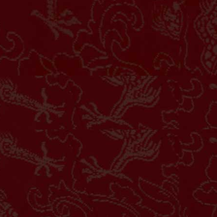
H
Heerenveen
FC Twente
W
Enschede
0.25
HDP
-0.25
-1.11
Odds
-1.01
PLAY
Gil Vice... vs
Rio Ave
i
10/08
02:30AM
H
Gil Vicente
W
Rio Ave
-0.50
HDP
0.50
-1.06
Odds
-1.05
PLAY
Moreiren... vs
Sporting...
i
10/08
Promo
02:30AM