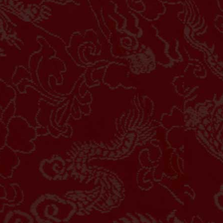
PROMO SBO SPORT
H
Moreirense
Sporting
W
Braga
0.75
HDP
-0.75
-1.01
Odds
-1.11
PLAY
RCD Espa... vs
i
Levante
16/08 22:00PM
H
RCD Espanyol
W
Levante
-0.50
HDP
0.50
1.05
Odds
-1.20
PLAY
Manchest... vs
i
Bournemo...