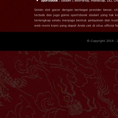
Sportsbook :
Sbobet ( MixParlay, Handicap, 1x2, O
0.00
HDP
0.00
-1.16
Odds
1.02
Selain slot gacor dengan berbagai provider besar, s
terbaik dan juga game sportsbook sbobet yang tak kala
PLAY
terlengkap selalu menjaga bentuk pelayanan dan kuali
web resmi kami yang dapat Anda cek di situs official 
Genoa vs
Napoli
i
23/08
01:45AM
© Copyright 2014 -
H
Genoa
W
Napoli
0.75
HDP
-0.75
-1.28
Odds
1.11
PLAY
V-Varen ... vs
i
Kyoto Sa...
09/08 17:00PM
V-Varen
H
Nagasaki
W
Kyoto Sanga