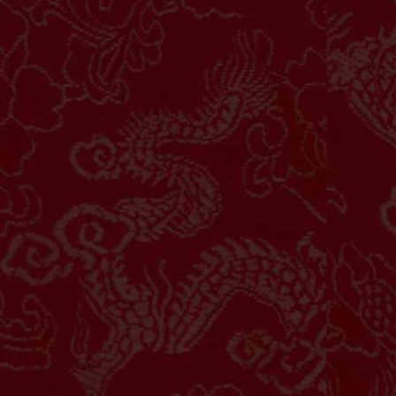
0.00
HDP
0.00
1.08
Odds
-1.23
PLAY
Sparta R... vs
Feyenoor...
i
09/08
Promo
17:15PM
PROMO SBO SPORT
Sparta
H
Rotterdam
W
Feyenoord
0.75
HDP
-0.75
1.03
Odds
-1.16
PLAY
SC Heere... vs
i
FC Twent...
09/08 21:45PM
SC